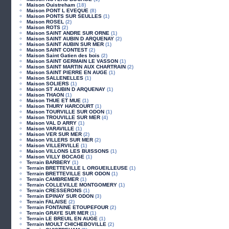
Maison Ouistreham
(18)
Maison PONT L EVEQUE
(8)
Maison PONTS SUR SEULLES
(1)
Maison ROSEL
(2)
Maison ROTS
(2)
Maison SAINT ANDRE SUR ORNE
(1)
Maison SAINT AUBIN D ARQUENAY
(2)
Maison SAINT AUBIN SUR MER
(1)
Maison SAINT CONTEST
(2)
Maison Saint Gatien des bois
(2)
Maison SAINT GERMAIN LE VASSON
(1)
Maison SAINT MARTIN AUX CHARTRAIN
(2)
Maison SAINT PIERRE EN AUGE
(1)
Maison SALLENELLES
(1)
Maison SOLIERS
(1)
Maison ST AUBIN D ARQUENAY
(1)
Maison THAON
(1)
Maison THUE ET MUE
(1)
Maison THURY HARCOURT
(1)
Maison TOURVILLE SUR ODON
(1)
Maison TROUVILLE SUR MER
(4)
Maison VAL D ARRY
(1)
Maison VARAVILLE
(1)
Maison VER SUR MER
(2)
Maison VILLERS SUR MER
(2)
Maison VILLERVILLE
(1)
Maison VILLONS LES BUISSONS
(1)
Maison VILLY BOCAGE
(1)
Terrain BARBERY
(1)
Terrain BRETTEVILLE L ORGUEILLEUSE
(1)
Terrain BRETTEVILLE SUR ODON
(1)
Terrain CAMBREMER
(1)
Terrain COLLEVILLE MONTGOMERY
(1)
Terrain CRESSERONS
(1)
Terrain EPINAY SUR ODON
(3)
Terrain FALAISE
(2)
Terrain FONTAINE ETOUPEFOUR
(2)
Terrain GRAYE SUR MER
(1)
Terrain LE BREUIL EN AUGE
(1)
Terrain MOULT CHICHEBOVILLE
(2)