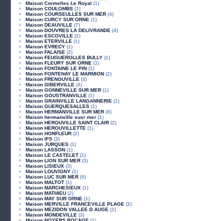
Maison Cormelles Le Royal
(1)
Maison COULOMBS
(1)
Maison COURSEULLES SUR MER
(4)
Maison CURCY SUR ORNE
(1)
Maison DEAUVILLE
(7)
Maison DOUVRES LA DELIVRANDE
(4)
Maison ESCOVILLE
(2)
Maison ETERVILLE
(1)
Maison EVRECY
(1)
Maison FALAISE
(2)
Maison FEUGUEROLLES BULLY
(1)
Maison FLEURY SUR ORNE
(1)
Maison FONTAINE LE PIN
(1)
Maison FONTENAY LE MARMION
(2)
Maison FRENOUVILLE
(3)
Maison GIBERVILLE
(3)
Maison GONNEVILLE SUR MER
(1)
Maison GOUSTRANVILLE
(1)
Maison GRAINVILLE LANGANNERIE
(1)
Maison GUERQUESALLES
(1)
Maison HERMANVILLE SUR MER
(8)
Maison hermanville susr mer
(1)
Maison HEROUVILLE SAINT CLAIR
(2)
Maison HEROUVILLETTE
(1)
Maison HONFLEUR
(2)
Maison IFS
(3)
Maison JURQUES
(1)
Maison LASSON
(1)
Maison LE CASTELET
(1)
Maison LION SUR MER
(3)
Maison LISIEUX
(3)
Maison LOUVIGNY
(1)
Maison LUC SUR MER
(5)
Maison MALTOT
(1)
Maison MARCHESIEUX
(1)
Maison MATHIEU
(2)
Maison MAY SUR ORNE
(1)
Maison MERVILLE FRANCEVILLE PLAGE
(2)
Maison MEZIDON VALLEE D AUGE
(2)
Maison MONDEVILLE
(3)
Maison NOYERS BOCAGE
(1)