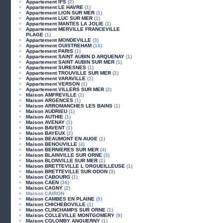
Appartement IFS
(2)
Appartement LE HAVRE
(1)
Appartement LION SUR MER
(1)
Appartement LUC SUR MER
(1)
Appartement MANTES LA JOLIE
(1)
Appartement MERVILLE FRANCEVILLE
PLAGE
(1)
Appartement MONDEVILLE
(3)
Appartement OUISTREHAM
(16)
Appartement PARIS
(1)
Appartement SAINT AUBIN D ARQUENAY
(1)
Appartement SAINT AUBIN SUR MER
(1)
Appartement SURESNES
(1)
Appartement TROUVILLE SUR MER
(2)
Appartement VARAVILLE
(1)
Appartement VERSON
(1)
Appartement VILLERS SUR MER
(2)
Maison AMFREVILLE
(1)
Maison ARGENCES
(1)
Maison ARROMANCHES LES BAINS
(1)
Maison AUDRIEU
(1)
Maison AUTHIE
(1)
Maison AVENAY
(1)
Maison BAVENT
(1)
Maison BAYEUX
(2)
Maison BEAUMONT EN AUGE
(1)
Maison BENOUVILLE
(4)
Maison BERNIERES SUR MER
(4)
Maison BLAINVILLE SUR ORNE
(3)
Maison BLONVILLE SUR MER
(1)
Maison BRETTEVILLE L ORGUEILLEUSE
(1)
Maison BRETTEVILLE SUR ODON
(3)
Maison CABOURG
(1)
Maison CAEN
(36)
Maison CAGNY
(2)
Maison CAIRON
Maison CAMBES EN PLAINE
(5)
Maison CHICHEBOVILLE
(1)
Maison CLINCHAMPS SUR ORNE
(1)
Maison COLLEVILLE MONTGOMERY
(9)
Maison COLOMBY ANGUERNY
(1)