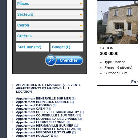
Pièces
Secteurs
Cairon
Critères
CAIRON
300 000€
Type : Maison
Pièces : 6 pièce(s)
Surface : 133m²
En 
APPARTEMENTS ET MAISONS À LA VENTE
APPARTEMENTS ET MAISONS À LA
LOCATION
Appartement BENERVILLE SUR MER
(1)
Appartement BERNIERES SUR MER
(1)
Appartement CABOURG
(3)
Appartement CAEN
(73)
Appartement COLLEVILLE MONTGOMERY
(1)
Appartement COURSEULLES SUR MER
(13)
Appartement DOUVRES LA DELIVRANDE
(3)
Appartement FLEURY SUR ORNE
(1)
Appartement HERMANVILLE SUR MER
(1)
Appartement HEROUVILLE SAINT CLAIR
(8)
Appartement HEROUVILLE ST CLAIR
(2)
Appartement HOULGATE
(1)