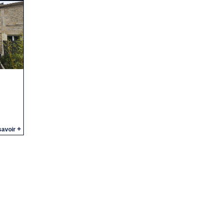
+
savoir