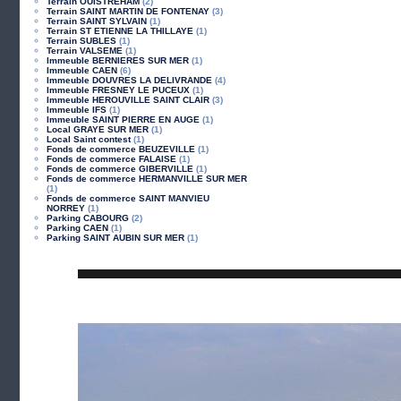
Terrain OUISTREHAM
(2)
Terrain SAINT MARTIN DE FONTENAY
(3)
Terrain SAINT SYLVAIN
(1)
Terrain ST ETIENNE LA THILLAYE
(1)
Terrain SUBLES
(1)
Terrain VALSEME
(1)
Immeuble BERNIERES SUR MER
(1)
Immeuble CAEN
(6)
Immeuble DOUVRES LA DELIVRANDE
(4)
Immeuble FRESNEY LE PUCEUX
(1)
Immeuble HEROUVILLE SAINT CLAIR
(3)
Immeuble IFS
(1)
Immeuble SAINT PIERRE EN AUGE
(1)
Local GRAYE SUR MER
(1)
Local Saint contest
(1)
Fonds de commerce BEUZEVILLE
(1)
Fonds de commerce FALAISE
(1)
Fonds de commerce GIBERVILLE
(1)
Fonds de commerce HERMANVILLE SUR MER
(1)
Fonds de commerce SAINT MANVIEU
NORREY
(1)
Parking CABOURG
(2)
Parking CAEN
(1)
Parking SAINT AUBIN SUR MER
(1)