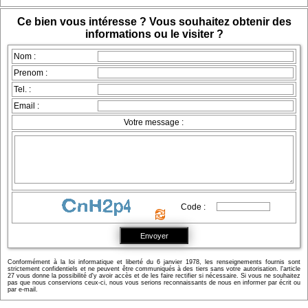
Ce bien vous intéresse ? Vous souhaitez obtenir des
informations ou le visiter ?
Nom :
Prenom :
Tel. :
Email :
Votre message :
Code :
Conformément à la loi informatique et liberté du 6 janvier 1978, les renseignements fournis sont
strictement confidentiels et ne peuvent être communiqués à des tiers sans votre autorisation. l'article
27 vous donne la possibilité d'y avoir accès et de les faire rectifier si nécessaire. Si vous ne souhaitez
pas que nous conservions ceux-ci, nous vous serions reconnaissants de nous en informer par écrit ou
par e-mail.