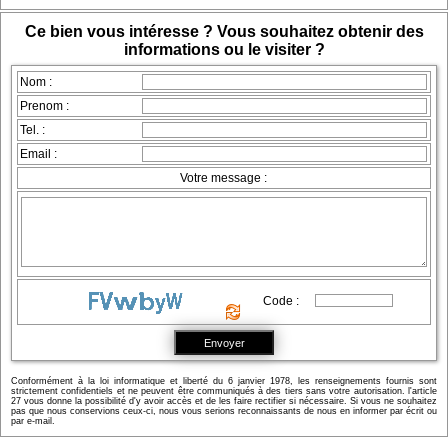
Ce bien vous intéresse ? Vous souhaitez obtenir des
informations ou le visiter ?
Nom :
Prenom :
Tel. :
Email :
Votre message :
Code :
Conformément à la loi informatique et liberté du 6 janvier 1978, les renseignements fournis sont
strictement confidentiels et ne peuvent être communiqués à des tiers sans votre autorisation. l'article
27 vous donne la possibilité d'y avoir accès et de les faire rectifier si nécessaire. Si vous ne souhaitez
pas que nous conservions ceux-ci, nous vous serions reconnaissants de nous en informer par écrit ou
par e-mail.