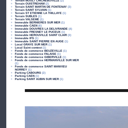
Terrain MOULT CHICHEBOVILLE
(2)
Terrain OUISTREHAM
(2)
Terrain SAINT MARTIN DE FONTENAY
(3)
Terrain SAINT SYLVAIN
(1)
Terrain ST ETIENNE LA THILLAYE
(1)
Terrain SUBLES
(1)
Terrain VALSEME
(1)
Immeuble BERNIERES SUR MER
(1)
Immeuble CAEN
(6)
Immeuble DOUVRES LA DELIVRANDE
(4)
Immeuble FRESNEY LE PUCEUX
(1)
Immeuble HEROUVILLE SAINT CLAIR
(3)
Immeuble IFS
(1)
Immeuble SAINT PIERRE EN AUGE
(1)
Local GRAYE SUR MER
(1)
Local Saint contest
(1)
Fonds de commerce BEUZEVILLE
(1)
Fonds de commerce FALAISE
(1)
Fonds de commerce GIBERVILLE
(1)
Fonds de commerce HERMANVILLE SUR MER
(1)
Fonds de commerce SAINT MANVIEU
NORREY
(1)
Parking CABOURG
(2)
Parking CAEN
(1)
Parking SAINT AUBIN SUR MER
(1)