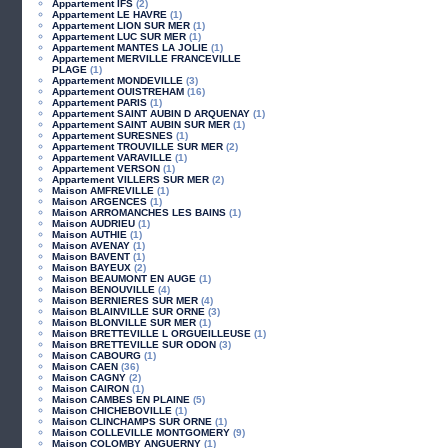
Appartement IFS
(2)
Appartement LE HAVRE
(1)
Appartement LION SUR MER
(1)
Appartement LUC SUR MER
(1)
Appartement MANTES LA JOLIE
(1)
Appartement MERVILLE FRANCEVILLE
PLAGE
(1)
Appartement MONDEVILLE
(3)
Appartement OUISTREHAM
(16)
Appartement PARIS
(1)
Appartement SAINT AUBIN D ARQUENAY
(1)
Appartement SAINT AUBIN SUR MER
(1)
Appartement SURESNES
(1)
Appartement TROUVILLE SUR MER
(2)
Appartement VARAVILLE
(1)
Appartement VERSON
(1)
Appartement VILLERS SUR MER
(2)
Maison AMFREVILLE
(1)
Maison ARGENCES
(1)
Maison ARROMANCHES LES BAINS
(1)
Maison AUDRIEU
(1)
Maison AUTHIE
(1)
Maison AVENAY
(1)
Maison BAVENT
(1)
Maison BAYEUX
(2)
Maison BEAUMONT EN AUGE
(1)
Maison BENOUVILLE
(4)
Maison BERNIERES SUR MER
(4)
Maison BLAINVILLE SUR ORNE
(3)
Maison BLONVILLE SUR MER
(1)
Maison BRETTEVILLE L ORGUEILLEUSE
(1)
Maison BRETTEVILLE SUR ODON
(3)
Maison CABOURG
(1)
Maison CAEN
(36)
Maison CAGNY
(2)
Maison CAIRON
(1)
Maison CAMBES EN PLAINE
(5)
Maison CHICHEBOVILLE
(1)
Maison CLINCHAMPS SUR ORNE
(1)
Maison COLLEVILLE MONTGOMERY
(9)
Maison COLOMBY ANGUERNY
(1)