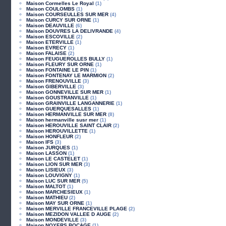
Maison Cormelles Le Royal
(1)
Maison COULOMBS
(1)
Maison COURSEULLES SUR MER
(4)
Maison CURCY SUR ORNE
(1)
Maison DEAUVILLE
(6)
Maison DOUVRES LA DELIVRANDE
(4)
Maison ESCOVILLE
(2)
Maison ETERVILLE
(1)
Maison EVRECY
(1)
Maison FALAISE
(2)
Maison FEUGUEROLLES BULLY
(1)
Maison FLEURY SUR ORNE
(1)
Maison FONTAINE LE PIN
(1)
Maison FONTENAY LE MARMION
(2)
Maison FRENOUVILLE
(3)
Maison GIBERVILLE
(3)
Maison GONNEVILLE SUR MER
(1)
Maison GOUSTRANVILLE
(1)
Maison GRAINVILLE LANGANNERIE
(1)
Maison GUERQUESALLES
(1)
Maison HERMANVILLE SUR MER
(8)
Maison hermanville susr mer
(1)
Maison HEROUVILLE SAINT CLAIR
(2)
Maison HEROUVILLETTE
(1)
Maison HONFLEUR
(2)
Maison IFS
(3)
Maison JURQUES
(1)
Maison LASSON
(1)
Maison LE CASTELET
(1)
Maison LION SUR MER
(3)
Maison LISIEUX
(3)
Maison LOUVIGNY
(1)
Maison LUC SUR MER
(5)
Maison MALTOT
(1)
Maison MARCHESIEUX
(1)
Maison MATHIEU
(2)
Maison MAY SUR ORNE
(1)
Maison MERVILLE FRANCEVILLE PLAGE
(2)
Maison MEZIDON VALLEE D AUGE
(2)
Maison MONDEVILLE
(3)
Maison NOYERS BOCAGE
(1)